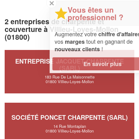
✕
Vous êtes un
professionnel ?
2 entreprises de charpente et
couverture à Villieu-Loyes-Mollon
Augmentez votre
et
chiffre d'affaires
(01800)
vos
tout en gagnant de
marges
!
nouveaux clients
ENTREPRISE JACQUET CHARPENTE
En savoir plus
(SARL)
183 Rue De La Maisonnette
01800 Villieu-Loyes-Mollon
SOCIÉTÉ PONCET CHARPENTE (SARL)
14 Rue Montaplan
01800 Villieu-Loyes-Mollon