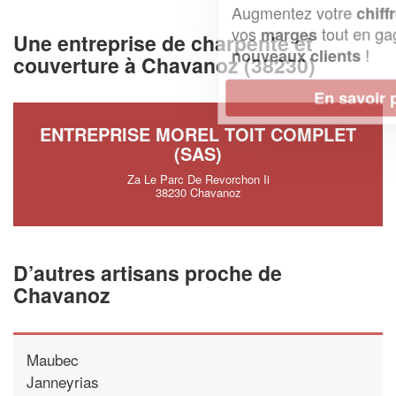
Augmentez votre
et
chiffre d'affaires
vos
tout en gagnant de
marges
Une entreprise de charpente et
!
nouveaux clients
couverture à Chavanoz (38230)
En savoir plus
ENTREPRISE MOREL TOIT COMPLET
(SAS)
Za Le Parc De Revorchon Ii
38230 Chavanoz
D’autres artisans proche de
Chavanoz
Maubec
Janneyrias