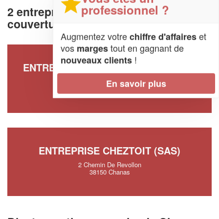
professionnel ?
2 entreprises de charpente et
couverture à Chanas (38150)
Augmentez votre
et
chiffre d'affaires
vos
tout en gagnant de
marges
!
nouveaux clients
ENTREPRISE CHEZTOIT & MOI (SAS)
39 Impasse Des Vergers De Maguy
En savoir plus
38150 Chanas
ENTREPRISE CHEZTOIT (SAS)
2 Chemin De Revollon
38150 Chanas