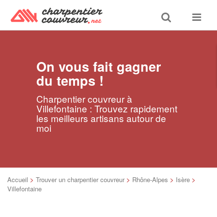
Toggle
Toggle
search
navigat
On vous fait gagner
du temps !
Charpentier couvreur à
Villefontaine : Trouvez rapidement
les meilleurs artisans autour de
moi
Accueil
>
Trouver un charpentier couvreur
>
Rhône-Alpes
>
Isère
>
Villefontaine