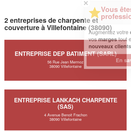
✕
Vous êtes un
professionnel ?
2 entreprises de charpente et
couverture à Villefontaine (38090)
Augmentez votre
et
chiffre d'affaires
vos
tout en gagnant de
marges
!
nouveaux clients
ENTREPRISE DEP BATIMENT (SARL)
En savoir plus
56 Rue Jean Mermoz
38090 Villefontaine
ENTREPRISE LANKACH CHARPENTE
(SAS)
4 Avenue Benoit Frachon
38090 Villefontaine