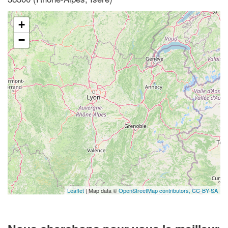
+
−
Leaflet
| Map data ©
OpenStreetMap contributors,
CC-BY-SA