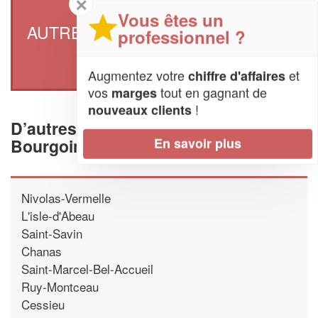
✕
Vous êtes un
AUTRES ARTISANS À BOURGOIN-
professionnel ?
JALLIEU
Augmentez votre
et
chiffre d'affaires
vos
tout en gagnant de
marges
!
nouveaux clients
D’autres artisans proche de
Bourgoin-Jallieu
En savoir plus
Nivolas-Vermelle
L'isle-d'Abeau
Saint-Savin
Chanas
Saint-Marcel-Bel-Accueil
Ruy-Montceau
Cessieu