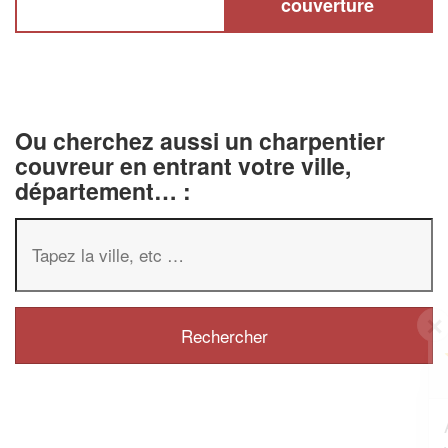
couverture
Ou cherchez aussi un charpentier
couvreur en entrant votre ville,
département… :
✕
Vous êtes un
professionnel ?
Augmentez votre
et
chiffre d'affaires