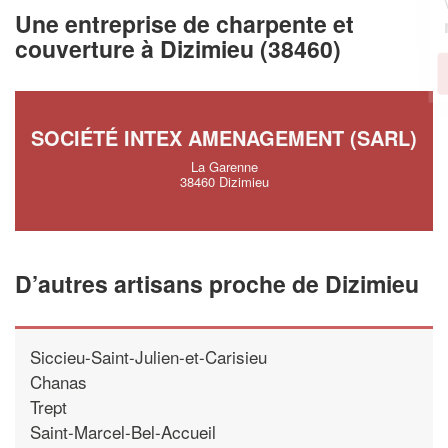
vos
tout en gagnant de
marges
Une entreprise de charpente et
!
nouveaux clients
couverture à Dizimieu (38460)
En savoir plus
SOCIÉTÉ INTEX AMENAGEMENT (SARL)
La Garenne
38460 Dizimieu
D’autres artisans proche de Dizimieu
Siccieu-Saint-Julien-et-Carisieu
Chanas
Trept
Saint-Marcel-Bel-Accueil