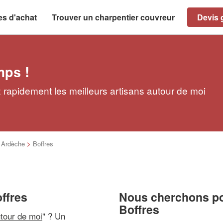
es d'achat
Trouver un charpentier couvreur
Devis g
mps !
 rapidement les meilleurs artisans autour de moi
>
Ardèche
>
Boffres
ffres
Nous cherchons pou
Boffres
utour de moi
" ? Un