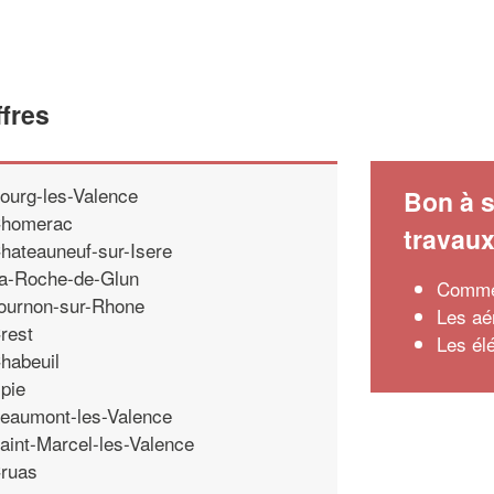
ffres
ourg-les-Valence
Bon à s
homerac
travau
hateauneuf-sur-Isere
a-Roche-de-Glun
Commen
ournon-sur-Rhone
Les aér
rest
Les él
habeuil
pie
eaumont-les-Valence
aint-Marcel-les-Valence
ruas