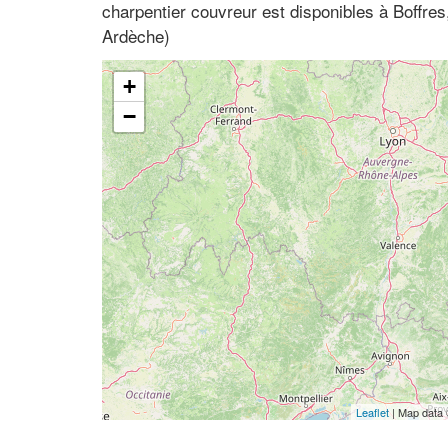
charpentier couvreur est disponibles à Boffre
Ardèche)
+
−
Leaflet
| Map data