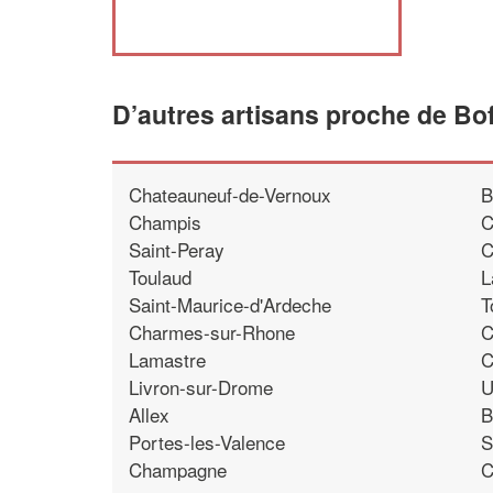
D’autres artisans proche de Bo
Chateauneuf-de-Vernoux
B
Champis
C
Saint-Peray
C
Toulaud
L
Saint-Maurice-d'Ardeche
T
Charmes-sur-Rhone
C
Lamastre
C
Livron-sur-Drome
U
Allex
B
Portes-les-Valence
S
Champagne
C