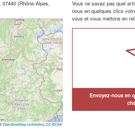
s, 07440 (Rhône-Alpes,
Vous ne savez pas quel arti
nous en quelques clics vot
vous et vous mettons en rela
Envoyez-nous en qu
cha
 ©
OpenStreetMap contributors,
CC-BY-SA