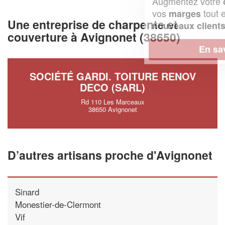
Augmentez votre
et
chiffre d'affaires
vos
tout en gagnant de
marges
Une entreprise de charpente et
!
nouveaux clients
couverture à Avignonet (38650)
En savoir plus
SOCIÉTÉ GARDI. TOITURE RENOV
DECO (SARL)
Rd 110 Les Marceaux
38650 Avignonet
D’autres artisans proche d'Avignonet
Sinard
Monestier-de-Clermont
Vif