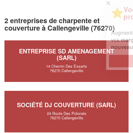
✕
Vous êtes un
professionnel ?
2 entreprises de charpente et
couverture à Callengeville (76270)
Augmentez votre
et
chiffre d'affaires
vos
tout en gagnant de
marges
!
nouveaux clients
ENTREPRISE SD AMENAGEMENT
(SARL)
En savoir plus
14 Chemin Des Essarts
76270 Callengeville
SOCIÉTÉ DJ COUVERTURE (SARL)
24 Route Des Polonais
76270 Callengeville