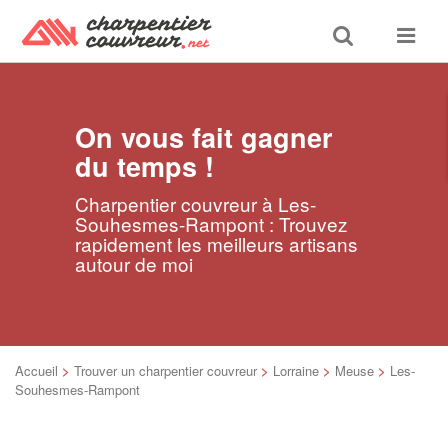
Toggle
Toggle
search
navigat
On vous fait gagner
du temps !
Charpentier couvreur à Les-
Souhesmes-Rampont : Trouvez
rapidement les meilleurs artisans
autour de moi
Accueil
>
Trouver un charpentier couvreur
>
Lorraine
>
Meuse
>
Les-
Souhesmes-Rampont