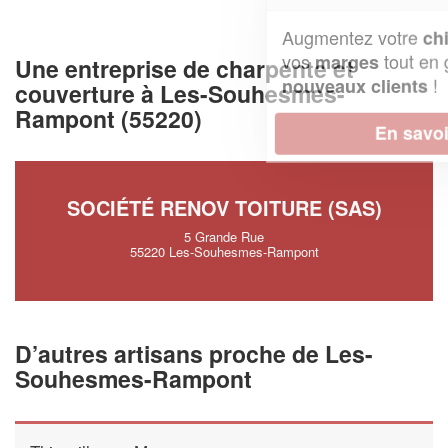
Augmentez votre
et
chiffre d'affaires
vos
tout en gagnant de
marges
Une entreprise de charpente et
!
nouveaux clients
couverture à Les-Souhesmes-
Rampont (55220)
En savoir plus
SOCIÉTÉ RENOV TOITURE (SAS)
5 Grande Rue
55220 Les-Souhesmes-Rampont
D’autres artisans proche de Les-
Souhesmes-Rampont