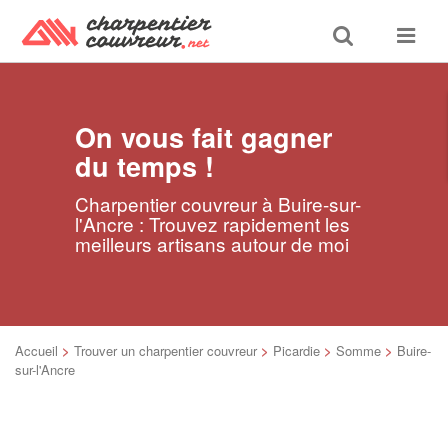
Toggle
Toggle
search
navigat
On vous fait gagner
du temps !
Charpentier couvreur à Buire-sur-
l'Ancre : Trouvez rapidement les
meilleurs artisans autour de moi
Accueil
>
Trouver un charpentier couvreur
>
Picardie
>
Somme
>
Buire-
sur-l'Ancre