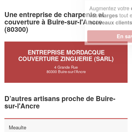
Augmentez votre
et
chiffre d'affaires
Une entreprise de charpente et
vos
tout en gagnant de
marges
couverture à Buire-sur-l'Ancre
!
nouveaux clients
(80300)
En savoir plus
ENTREPRISE MORDACQUE
COUVERTURE ZINGUERIE (SARL)
4 Grande Rue
80300 Buire-sur-l'Ancre
D’autres artisans proche de Buire-
sur-l'Ancre
Meaulte