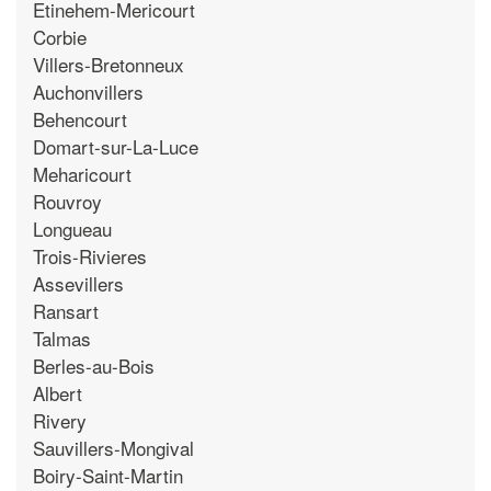
Etinehem-Mericourt
Corbie
Villers-Bretonneux
Auchonvillers
Behencourt
Domart-sur-La-Luce
Meharicourt
Rouvroy
Longueau
Trois-Rivieres
Assevillers
Ransart
Talmas
Berles-au-Bois
Albert
Rivery
Sauvillers-Mongival
Boiry-Saint-Martin