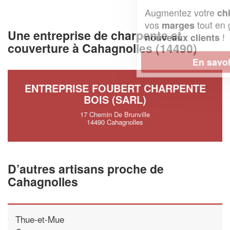
Augmentez votre
et
chiffre d'affaires
vos
tout en gagnant de
marges
Une entreprise de charpente et
!
nouveaux clients
couverture à Cahagnolles (14490)
En savoir plus
ENTREPRISE FOUBERT CHARPENTE
BOIS (SARL)
17 Chemin De Brunville
14490 Cahagnolles
D’autres artisans proche de
Cahagnolles
Thue-et-Mue