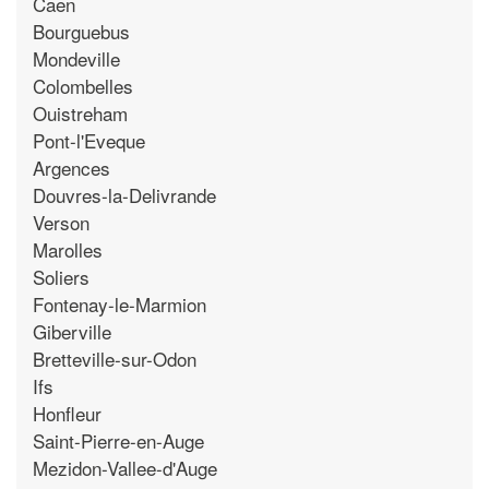
Caen
Bourguebus
Mondeville
Colombelles
Ouistreham
Pont-l'Eveque
Argences
Douvres-la-Delivrande
Verson
Marolles
Soliers
Fontenay-le-Marmion
Giberville
Bretteville-sur-Odon
Ifs
Honfleur
Saint-Pierre-en-Auge
Mezidon-Vallee-d'Auge